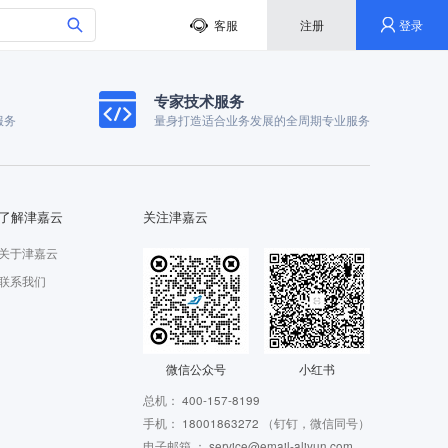
客服
注册
登录
专家技术服务
服务
量身打造适合业务发展的全周期专业服务
了解津嘉云
关注津嘉云
关于津嘉云
联系我们
微信公众号
小红书
总机：
400-157-8199
手机：
18001863272
（钉钉，微信同号）
电子邮箱 ：
service@email-aliyun.com