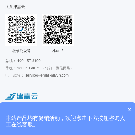
关注津嘉云
微信公众号
小红书
总机：
400-157-8199
手机：
18001863272
（钉钉，微信同号）
电子邮箱 ：
service@email-aliyun.com
Copyright © 2016 - 2026 JJCloudService. All Rights Reserved. 津嘉云 版权所有
×
JJCloudService 津嘉云旗下相关服务主体：
上海津嘉云信息技术有限公司 | 米盒子信息技术（杭州）有限公司 | 上海虹途万锦企
本站产品均有促销活动，欢迎点击下方按钮咨询人
业管理咨询有限公司
工在线客服。
上海津嘉网络科技有限公司 ICP备案：
沪ICP备17040163号-3
沪公网安备