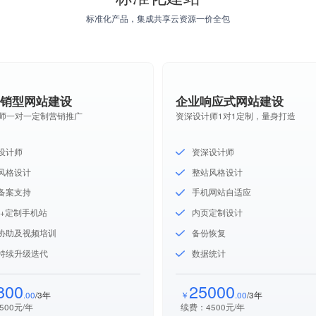
标准化产品，集成共享云资源一价全包
营销型网站建设
企业响应式网站建设
师一对一定制营销推广
资深设计师1对1定制，量身打造
设计师
资深设计师
风格设计
整站风格设计
备案支持
手机网站自适应
站+定制手机站
内页定制设计
协助及视频培训
备份恢复
持续升级迭代
数据统计
800
25000
.00
/3年
￥
.00
/3年
500元/年
续费：4500元/年