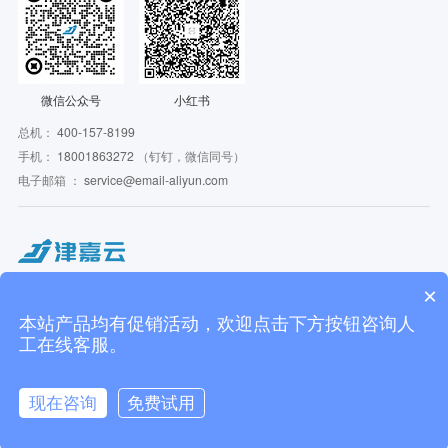
微信公众号
小红书
总机：
400-157-8199
手机：
18001863272
（钉钉，微信同号）
电子邮箱 ：
service@email-aliyun.com
Copyright © 2016 - 2026 JJCloudService. All Rights Reserved. 津嘉云 版权所有
×
JJCloudService 津嘉云旗下相关服务主体：
上海津嘉云信息技术有限公司 | 米盒子信息技术（杭州）有限公司 | 上海虹途万锦企
本站产品均有促销活动，欢迎点击下方按钮咨询人
业管理咨询有限公司
工在线客服。
上海津嘉网络科技有限公司 ICP备案：
沪ICP备17040163号-3
沪公网安备
31011502404318号
代理域名注册服务机构：阿里云计算有限公司 | 新网互联 | 西部数码
现在咨询
免费试用
技术支持：
津嘉云
在线咨询
拨打电话