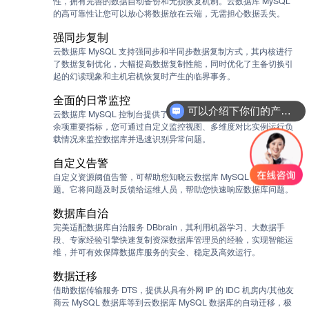
性，拥有完善的数据自动备份和无损恢复机制。云数据库 MySQL
的高可靠性让您可以放心将数据放在云端，无需担心数据丢失。
强同步复制
云数据库 MySQL 支持强同步和半同步数据复制方式，其内核进行
了数据复制优化，大幅提高数据复制性能，同时优化了主备切换引
起的幻读现象和主机宕机恢复时产生的临界事务。
全面的日常监控
可以介绍下你们的产品么？
云数据库 MySQL 控制台提供了覆盖连接访问、数据库负载等七十
余项重要指标，您可通过自定义监控视图、多维度对比实例运行负
载情况来监控数据库并迅速识别异常问题。
自定义告警
自定义资源阈值告警，可帮助您知晓云数据库 MySQL 运行中的问
题。它将问题及时反馈给运维人员，帮助您快速响应数据库问题。
数据库自治
完美适配数据库自治服务 DBbrain，其利用机器学习、大数据手
段、专家经验引擎快速复制资深数据库管理员的经验，实现智能运
维，并可有效保障数据库服务的安全、稳定及高效运行。
数据迁移
借助数据传输服务 DTS，提供从具有外网 IP 的 IDC 机房内/其他友
商云 MySQL 数据库等到云数据库 MySQL 数据库的自动迁移，极