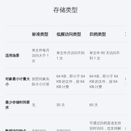
存储类型
标准类型
低频访问类型
归档类型
冷
单文件每月
单文件月访问不到
单文件 90 天访问不
适用场景
访问大于 1
单
1 次
到 1 次
次
64 KB，即小于 64
64 KB，即小于 64
对象最小计量大
按照对象实
64
KB 的文件，按 64
KB 的文件，按 64
小
际大小计算
文件
KB 计费
KB 计费
最少存储时间要
无
30 天
60 天
18
求
可通过归档直读支持
实时访问，也支持解
解
数据访问特点
实时访问
实时访问