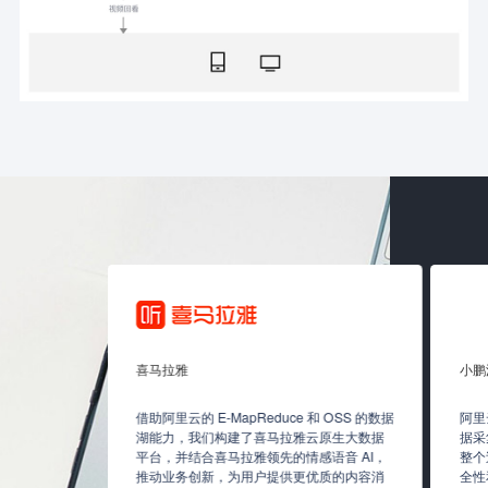
喜马拉雅
小鹏
媒体数据存
借助阿里云的 E-MapReduce 和 OSS 的数据
阿里
量及超百 Gb
湖能力，我们构建了喜马拉雅云原生大数据
据采
架构以及存
平台，并结合喜马拉雅领先的情感语音 AI，
整个
 和多种图片处
推动业务创新，为用户提供更优质的内容消
全性