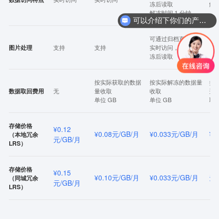
冻后读取
解冻
解冻时间 1 分钟
可以介绍下你们的产品么？
可通过归档直读支持
图片处理
支持
支持
实时访问，也支持解
支
冻后读取
按实际获取的数据
按实际解冻的数据量
按
数据取回费用
无
量收取
收取
选
单位 GB
单位 GB
取，
存储价格
¥0.12
¥0.08元/GB/月
¥0.033元/GB/月
¥0
（本地冗余
元/GB/月
LRS）
存储价格
¥0.15
¥0.10元/GB/月
¥0.033元/GB/月
无
（同城冗余
元/GB/月
LRS）