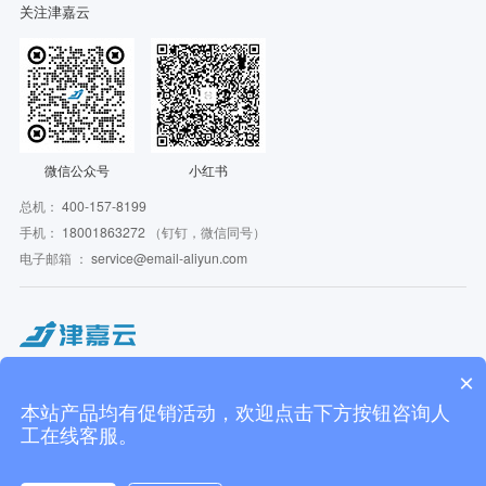
关注津嘉云
微信公众号
小红书
总机：
400-157-8199
手机：
18001863272
（钉钉，微信同号）
电子邮箱 ：
service@email-aliyun.com
Copyright © 2016 - 2026 JJCloudService. All Rights Reserved. 津嘉云 版权所有
×
JJCloudService 津嘉云旗下相关服务主体：
上海津嘉云信息技术有限公司 | 米盒子信息技术（杭州）有限公司 | 上海虹途万锦企
本站产品均有促销活动，欢迎点击下方按钮咨询人
业管理咨询有限公司
工在线客服。
上海津嘉网络科技有限公司 ICP备案：
沪ICP备17040163号-3
沪公网安备
31011502404318号