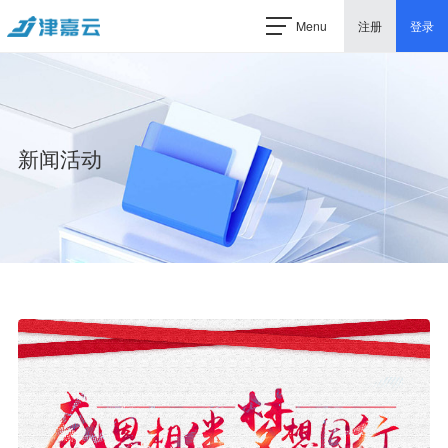
Menu
注册
登录
新闻活动